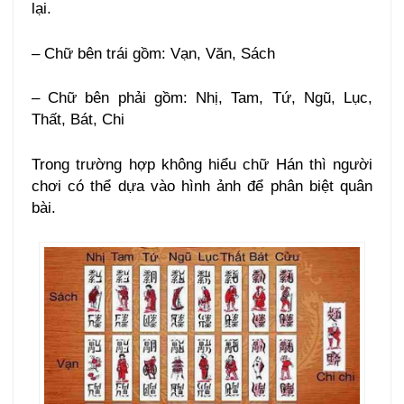
lại.
– Chữ bên trái gồm: Vạn, Văn, Sách
– Chữ bên phải gồm: Nhị, Tam, Tứ, Ngũ, Lục,
Thất, Bát, Chi
Trong trường hợp không hiểu chữ Hán thì người
chơi có thể dựa vào hình ảnh để phân biệt quân
bài.