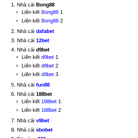
Nhà cái
Bong88
Liên kết
Bong88
1
Liên kết
Bong88
2
Nhà cái
dafabet
Nhà cái
12bet
Nhà cái
d9bet
Liên kết
d9bet
1
Liên kết
d9bet
2
Liên kết
d9bet
3
Nhà cái
fun88
Nhà cái
188bet
Liên kết
188bet
1
Liên kết
188bet
2
Nhà cái
v9bet
Nhà cái
sbobet