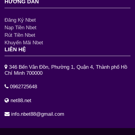
HƯỚNG DẪN
Đăng Ký Nbet
Nạp Tiền Nbet
Rút Tiền Nbet
Khuyến Mãi Nbet
LIÊN HỆ
346 Bến Vân Đồn, Phường 1, Quận 4, Thành phố Hồ
Chí Minh 700000
0962725648
net88.net
info.nbet88@gmail.com