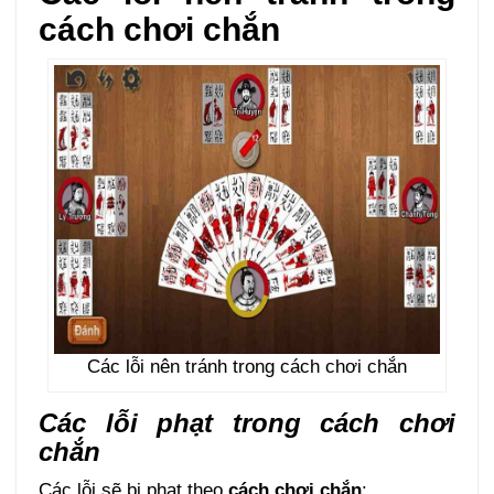
cách chơi chắn
Các lỗi nên tránh trong cách chơi chắn
Các lỗi phạt trong cách chơi
chắn
Các lỗi sẽ bị phạt theo
cách chơi chắn
: