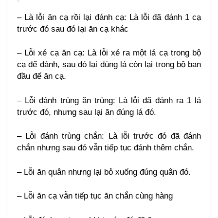
– Là lỗi ăn cạ rồi lại đánh cạ: Là lỗi đã đánh 1 cạ
trước đó sau đó lại ăn cạ khác
– Lỗi xé cạ ăn cạ: Là lỗi xé ra một lá cạ trong bộ
cạ để đánh, sau đó lại dùng lá còn lại trong bộ ban
đầu để ăn cạ.
– Lỗi đánh trùng ăn trùng: Là lỗi đã đánh ra 1 lá
trước đó, nhưng sau lại ăn đúng lá đó.
– Lỗi đánh trùng chắn: Là lỗi trước đó đã đánh
chắn nhưng sau đó vẫn tiếp tục đánh thêm chắn.
– Lỗi ăn quân nhưng lại bỏ xuống đúng quân đó.
– Lỗi ăn cạ vẫn tiếp tục ăn chắn cùng hàng