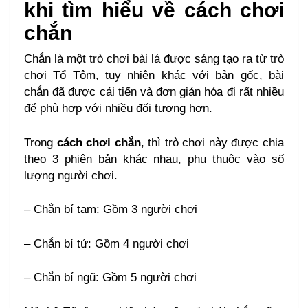
khi tìm hiểu về cách chơi
chắn
Chắn là một trò chơi bài lá được sáng tạo ra từ trò
chơi Tổ Tôm, tuy nhiên khác với bản gốc, bài
chắn đã được cải tiến và đơn giản hóa đi rất nhiều
để phù hợp với nhiều đối tượng hơn.
Trong
cách chơi chắn
, thì trò chơi này được chia
theo 3 phiên bản khác nhau, phụ thuộc vào số
lượng người chơi.
– Chắn bí tam: Gồm 3 người chơi
– Chắn bí tứ: Gồm 4 người chơi
– Chắn bí ngũ: Gồm 5 người chơi