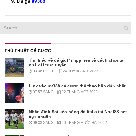
Đá gà
sv388
THỦ THUẬT CÁ CƯỢC
Tìm hiểu về đá gà Philippines và cách chơi tại
nhà cái trực tuyến
03:36:CHIỀU
24 THÁNG BẢY 2023
Link vào sv388 cá cược thể thao hấp dẫn nhất
07:57:SÁNG
02 THÁNG MỘT 2023
Nhận định Soi kèo bóng đá Italia tại Nbet88.net
cực chuẩn
09:33:SÁNG
20 THÁNG MƯỜI HAI 2022