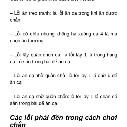
– Lỗi ăn treo tranh: là lỗi ăn cạ trong khi ăn được
chắn
– Lỗi có chíu nhưng không hạ xuống cả 4 lá mà
chọn ăn thường
– Lỗi lấy quân chọn cạ: là lỗi lấy 1 lá trong hàng
cạ có sẵn trong bài để ăn cạ
– Lỗi ăn cạ nhờ quân chờ: là lỗi lấy 1 lá chờ ù để
ăn cạ
– Lỗi ăn cạ nhờ quân chắn: là lỗi lấy 1 lá chắn có
sẵn trong bài để ăn cạ
Các lỗi phải đền trong cách chơi
chắn