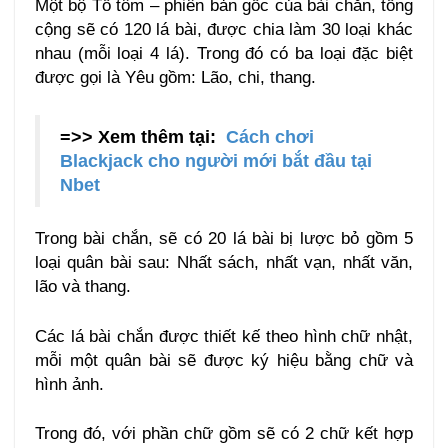
Một bộ Tổ tôm – phiên bản gốc của bài chắn, tổng
cộng sẽ có 120 lá bài, được chia làm 30 loại khác
nhau (mỗi loại 4 lá). Trong đó có ba loại đặc biệt
được gọi là Yêu gồm: Lão, chi, thang.
=>> Xem thêm tại:
Cách chơi
Blackjack cho người mới bắt đầu tại
Nbet
Trong bài chắn, sẽ có 20 lá bài bị lược bỏ gồm 5
loại quân bài sau: Nhất sách, nhất vạn, nhất văn,
lão và thang.
Các lá bài chắn được thiết kế theo hình chữ nhật,
mỗi một quân bài sẽ được ký hiệu bằng chữ và
hình ảnh.
Trong đó, với phần chữ gồm sẽ có 2 chữ kết hợp