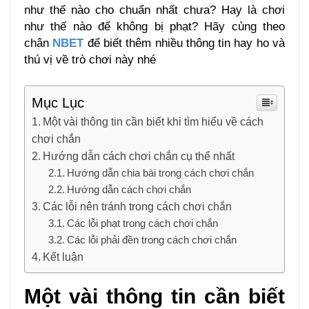
như thế nào cho chuẩn nhất chưa? Hay là chơi
như thế nào để không bị phạt? Hãy cùng theo
chân
NBET
để biết thêm nhiều thông tin hay ho và
thú vị về trò chơi này nhé
Mục Lục
Một vài thông tin cần biết khi tìm hiểu về cách
chơi chắn
Hướng dẫn cách chơi chắn cụ thể nhất
Hướng dẫn chia bài trong cách chơi chắn
Hướng dẫn cách chơi chắn
Các lỗi nên tránh trong cách chơi chắn
Các lỗi phạt trong cách chơi chắn
Các lỗi phải đền trong cách chơi chắn
Kết luận
Một vài thông tin cần biết