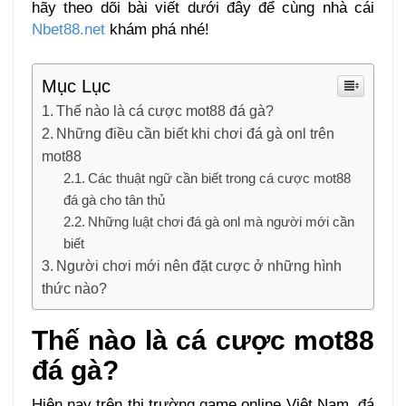
hãy theo dõi bài viết dưới đây để cùng nhà cái
Nbet88.net
khám phá nhé!
Mục Lục
Thế nào là cá cược mot88 đá gà?
Những điều cần biết khi chơi đá gà onl trên
mot88
Các thuật ngữ cần biết trong cá cược mot88
đá gà cho tân thủ
Những luật chơi đá gà onl mà người mới cần
biết
Người chơi mới nên đặt cược ở những hình
thức nào?
Thế nào là cá cược mot88
đá gà?
Hiện nay trên thị trường game online Việt Nam, đá