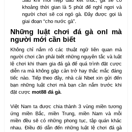
Sau khi mỗi hiệp đấu kết thúc, gà sẽ có
khoảng thời gian là 5 phút để nghỉ ngơi và
người chơi sẽ coi ngó gà. Đây được gọi là
giai đoạn “cho nước gà”.
Những luật chơi đá gà onl mà
người mới cần biết
Không chỉ nắm rõ các thuật ngữ liên quan mà
người chơi cần phải biết những nguyên tắc và luật
lệ chơi khi tham gia đá gà để quá trình đặt cược
diễn ra mà không gặp cản trở hay thắc mắc đáng
tiếc nào. Tiếp theo đây, nhà cái Nbet xin gửi đến
bạn những luật chơi mà bạn cần nắm trước khi
đặt cược
mot88 đá gà
.
Việt Nam ta được chia thành 3 vùng miền tương
ứng miền Bắc, miền Trung, miền Nam và mỗi
miền đều sẽ có những phong tục, tập quán khác
nhau. Điều đó dẫn đến những luật lệ chơi đá gà