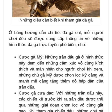
Những điều cần biết khi tham gia đá gà
Ở bảng hướng dẫn chi tiết đá gà onl, mỗi người
chơi đều sẽ được cung cấp thông tin về những
hình thức đá gà trực tuyến phổ biến, như:
Cược gà Mỹ: Những trận đấu gà ở hình thức
này đem đến những cảm xúc vô cùng kích
thích và mãn nhãn cho người chơi khi xem,
những chú gà Mỹ được chọn lọc kỹ càng và
mạnh mẽ càng tăng thêm độ hấp dẫn của
trận đấu.
Cược gà cựa dao: Với những trận đấu này,
các chiến kê trước khi ra sân đều được trải
qua những giai đoạn chọn lọc vô cùng gắt
gao. Khi tham gia chiến đấu, những chú gà