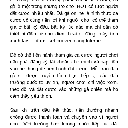
gà là một trong những trò chơi HOT có lượt người
đặt cược nhiều nhất. Đá gà online là hình thức cá
cược vô cùng tiện lợi khi người chơi có thể tham
gia ở bất kỳ đâu, bất kỳ lúc nào mà chỉ cần có
thiết bị điện tử như điện thoại di động, máy tính
xách tay,… được kết nối với mạng Internet.
Để có thể tiến hành tham gia cá cược người chơi
cần phải đăng ký tài khoản cho mình và nạp tiền
vào hệ thống để tiến hành đặt cược. Mỗi trận đấu
gà sẽ được truyền hình trực tiếp tại các đấu
trường quốc tế uy tín, người chơi chỉ việc xem,
theo dõi và đặt cược vào những gà chiến mà họ
cảm thấy yêu thích.
Sau khi trận đấu kết thúc, tiền thưởng nhanh
chóng được thanh toán và chuyển vào ví người
chơi. Với trường hợp không muốn tiếp tục đặt