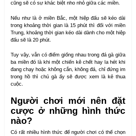
cũng sẽ có sự khác biệt nho nhỏ giữa các miền.
Nếu như là ở miền Bắc, một hiệp đấu sẽ kéo dài
trong khoảng thời gian là 15 phút thì đối với miền
Trung, khoảng thời gian kéo dài dành cho một hiệp
đấu sẽ là 20 phút.
Tuy vậy, vẫn có điểm giống nhau trong đá gà giữa
ba miền đó là khi một chiến kê chết hay la hét khi
đang chạy hoặc không cắn, không đá, chỉ đứng im
trong hồ thì chú gà ấy sẽ được xem là kẻ thua
cuộc.
Người chơi mới nên đặt
cược ở những hình thức
nào?
Có rất nhiều hình thức để người chơi có thể chọn