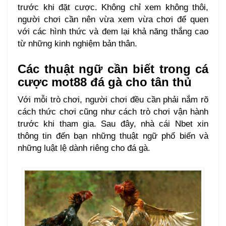
trước khi đặt cược. Không chỉ xem không thôi,
người chơi cần nên vừa xem vừa chơi để quen
với các hình thức và đem lại khả năng thắng cao
từ những kinh nghiệm bản thân.
Các thuật ngữ cần biết trong cá
cược mot88 đá gà cho tân thủ
Với mỗi trò chơi, người chơi đều cần phải nắm rõ
cách thức chơi cũng như cách trò chơi vận hành
trước khi tham gia. Sau đây, nhà cái Nbet xin
thông tin đến bạn những thuật ngữ phổ biến và
những luật lệ dành riêng cho đá gà.