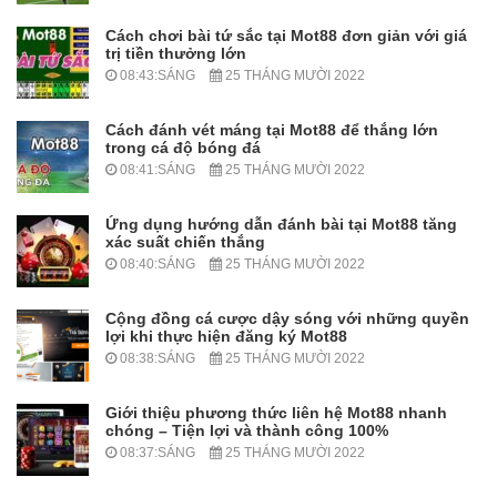
Cách chơi bài tứ sắc tại Mot88 đơn giản với giá
trị tiền thưởng lớn
08:43:SÁNG
25 THÁNG MƯỜI 2022
Cách đánh vét máng tại Mot88 để thắng lớn
trong cá độ bóng đá
08:41:SÁNG
25 THÁNG MƯỜI 2022
Ứng dụng hướng dẫn đánh bài tại Mot88 tăng
xác suất chiến thắng
08:40:SÁNG
25 THÁNG MƯỜI 2022
Cộng đồng cá cược dậy sóng với những quyền
lợi khi thực hiện đăng ký Mot88
08:38:SÁNG
25 THÁNG MƯỜI 2022
Giới thiệu phương thức liên hệ Mot88 nhanh
chóng – Tiện lợi và thành công 100%
08:37:SÁNG
25 THÁNG MƯỜI 2022