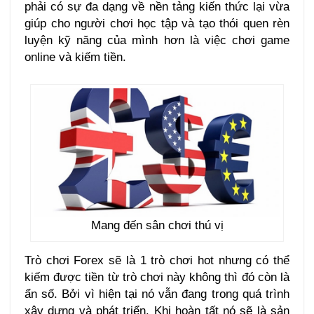
phải có sự đa dạng về nền tảng kiến thức lại vừa
giúp cho người chơi học tập và tạo thói quen rèn
luyện kỹ năng của mình hơn là việc chơi game
online và kiếm tiền.
Mang đến sân chơi thú vị
Trò chơi Forex sẽ là 1 trò chơi hot nhưng có thể
kiếm được tiền từ trò chơi này không thì đó còn là
ẩn số. Bởi vì hiện tại nó vẫn đang trong quá trình
xây dựng và phát triển. Khi hoàn tất nó sẽ là sản