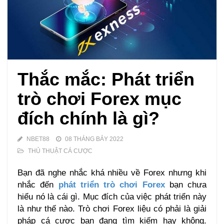
Thắc mắc: Phát triển
trò chơi Forex mục
đích chính là gì?
NBET88
08 THÁNG BẢY 2022
THỦ THUẬT CÁ CƯỢC
Bạn đã nghe nhắc khá nhiều về Forex nhưng khi
nhắc đến
phát triển trò chơi Forex
bạn chưa
hiểu nó là cái gì. Mục đích của việc phát triển này
là như thế nào. Trò chơi Forex liệu có phải là giải
pháp cá cược bạn đang tìm kiếm hay không.