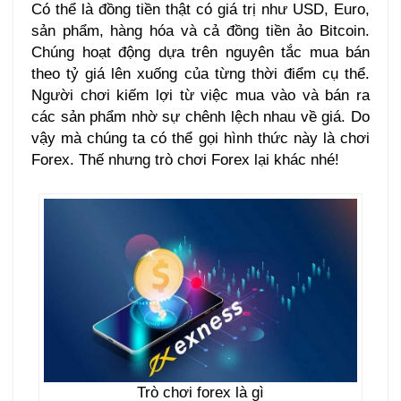
Có thể là đồng tiền thật có giá trị như USD, Euro,
sản phẩm, hàng hóa và cả đồng tiền ảo Bitcoin.
Chúng hoạt động dựa trên nguyên tắc mua bán
theo tỷ giá lên xuống của từng thời điểm cụ thể.
Người chơi kiếm lợi từ việc mua vào và bán ra
các sản phẩm nhờ sự chênh lệch nhau về giá. Do
vậy mà chúng ta có thể gọi hình thức này là chơi
Forex. Thế nhưng trò chơi Forex lại khác nhé!
Trò chơi forex là gì