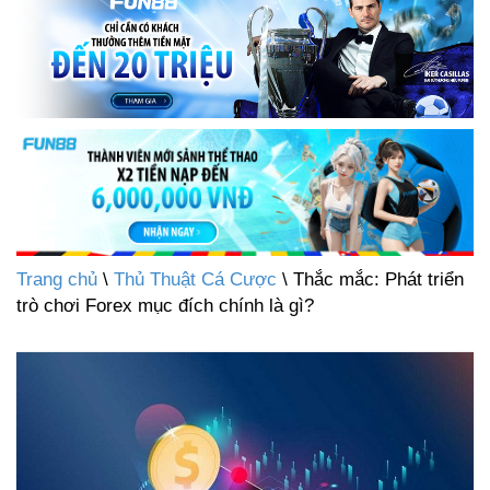
Trang chủ
\
Thủ Thuật Cá Cược
\ Thắc mắc: Phát triển
trò chơi Forex mục đích chính là gì?