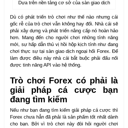
Dựa trên nền tảng cơ sở của sàn giao dịch
Dù có phát triển trò chơi như thế nào nhưng cái
gốc rễ của trò chơi vẫn không hay đổi. Nhà cái sẽ
phải xây dựng và phát triển nâng cấp nó hoàn hảo
hơn. Mang đến cho người chơi những tính năng
mới, sự hấp dẫn thú vị hồi hộp kịch tính như đang
chơi thực sự tại sàn giao dịch ngoại hối Forex. Để
làm được điều này nhà cái bắt buộc phải đấu nối
được tinh năng API vào hệ thống.
Trò chơi Forex có phải là
giải pháp cá cược bạn
đang tìm kiếm
Nếu như bạn đang tìm kiếm giải pháp cá cược thì
Forex chưa hẳn đã phải là sản phẩm tốt nhất dành
cho bạn. Bởi vì trò chơi này đòi hỏi người chơi