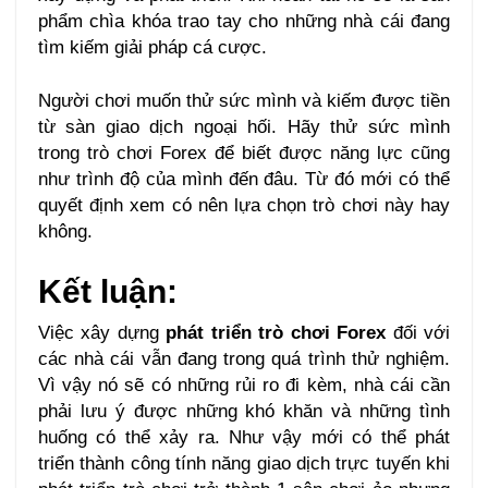
phẩm chìa khóa trao tay cho những nhà cái đang
tìm kiếm giải pháp cá cược.
Người chơi muốn thử sức mình và kiếm được tiền
từ sàn giao dịch ngoại hối. Hãy thử sức mình
trong trò chơi Forex để biết được năng lực cũng
như trình độ của mình đến đâu. Từ đó mới có thể
quyết định xem có nên lựa chọn trò chơi này hay
không.
Kết luận:
Việc xây dựng
phát triển trò chơi Forex
đối với
các nhà cái vẫn đang trong quá trình thử nghiệm.
Vì vậy nó sẽ có những rủi ro đi kèm, nhà cái cần
phải lưu ý được những khó khăn và những tình
huống có thể xảy ra. Như vậy mới có thể phát
triển thành công tính năng giao dịch trực tuyến khi