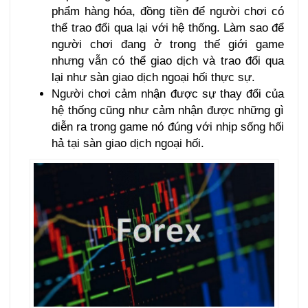
phẩm hàng hóa, đồng tiền để người chơi có
thể trao đổi qua lại với hệ thống. Làm sao để
người chơi đang ở trong thế giới game
nhưng vẫn có thể giao dịch và trao đổi qua
lại như sàn giao dịch ngoại hối thực sự.
Người chơi cảm nhận được sự thay đổi của
hệ thống cũng như cảm nhận được những gì
diễn ra trong game nó đúng với nhịp sống hối
hả tại sàn giao dịch ngoại hối.