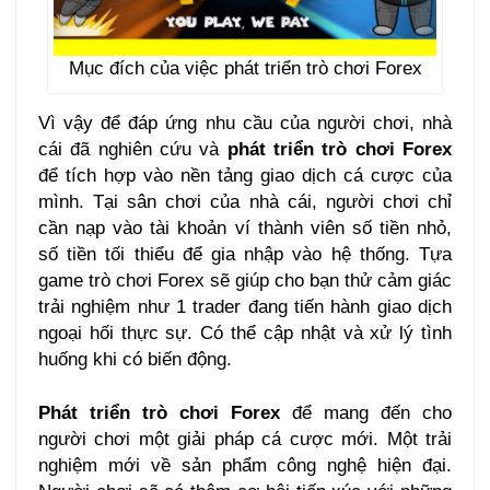
Mục đích của việc phát triển trò chơi Forex
Vì vậy để đáp ứng nhu cầu của người chơi, nhà
cái đã nghiên cứu và
phát triển trò chơi Forex
để tích hợp vào nền tảng giao dịch cá cược của
mình. Tại sân chơi của nhà cái, người chơi chỉ
cần nạp vào tài khoản ví thành viên số tiền nhỏ,
số tiền tối thiểu để gia nhập vào hệ thống. Tựa
game trò chơi Forex sẽ giúp cho bạn thử cảm giác
trải nghiệm như 1 trader đang tiến hành giao dịch
ngoại hối thực sự. Có thể cập nhật và xử lý tình
huống khi có biến động.
Phát triển trò chơi Forex
để mang đến cho
người chơi một giải pháp cá cược mới. Một trải
nghiệm mới về sản phẩm công nghệ hiện đại.