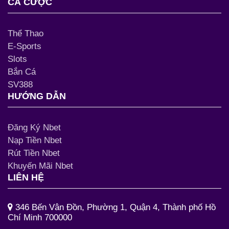
CÁ CƯỢC
Thể Thao
E-Sports
Slots
Bắn Cá
SV388
HƯỚNG DẪN
Đăng Ký Nbet
Nạp Tiền Nbet
Rút Tiền Nbet
Khuyến Mãi Nbet
LIÊN HỆ
346 Bến Vân Đồn, Phường 1, Quận 4, Thành phố Hồ
Chí Minh 700000