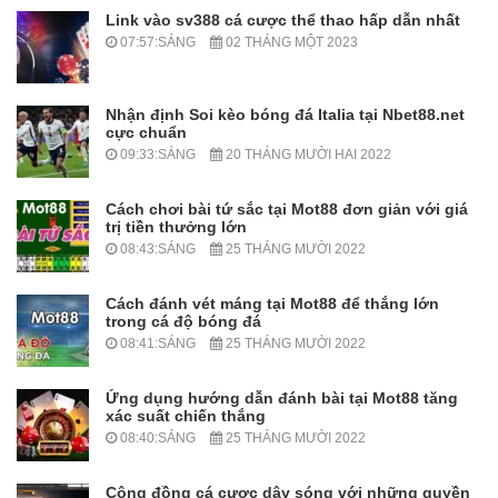
Link vào sv388 cá cược thể thao hấp dẫn nhất
07:57:SÁNG
02 THÁNG MỘT 2023
Nhận định Soi kèo bóng đá Italia tại Nbet88.net
cực chuẩn
09:33:SÁNG
20 THÁNG MƯỜI HAI 2022
Cách chơi bài tứ sắc tại Mot88 đơn giản với giá
trị tiền thưởng lớn
08:43:SÁNG
25 THÁNG MƯỜI 2022
Cách đánh vét máng tại Mot88 để thắng lớn
trong cá độ bóng đá
08:41:SÁNG
25 THÁNG MƯỜI 2022
Ứng dụng hướng dẫn đánh bài tại Mot88 tăng
xác suất chiến thắng
08:40:SÁNG
25 THÁNG MƯỜI 2022
Cộng đồng cá cược dậy sóng với những quyền